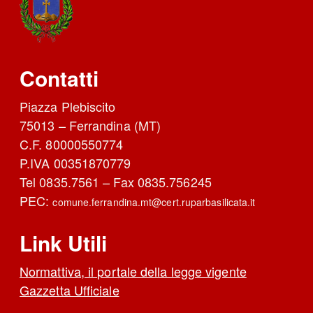
Contatti
Piazza Plebiscito
75013 – Ferrandina (MT)
C.F. 80000550774
P.IVA 00351870779
Tel 0835.7561 – Fax 0835.756245
PEC:
comune.ferrandina.mt@cert.ruparbasilicata.it
Link Utili
Normattiva, il portale della legge vigente
Gazzetta Ufficiale