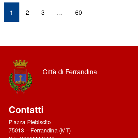
1
2
3
...
60
Città di Ferrandina
Contatti
Piazza Plebiscito
75013 – Ferrandina (MT)