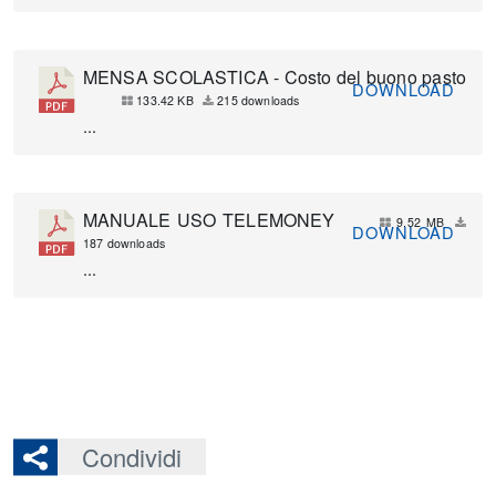
MENSA SCOLASTICA - Costo del buono pasto
DOWNLOAD
133.42 KB
215 downloads
...
MANUALE USO TELEMONEY
9.52 MB
DOWNLOAD
187 downloads
...
Condividi