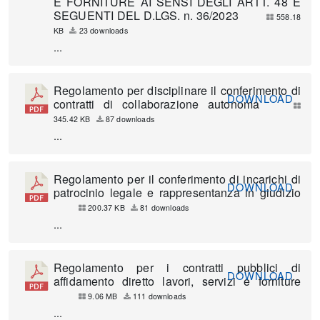
E FORNITURE AI SENSI DEGLI ARTT. 48 E
SEGUENTI DEL D.LGS. n. 36/2023
558.18
KB
23 downloads
...
Regolamento per disciplinare il conferimento di
DOWNLOAD
contratti di collaborazione autonoma
345.42 KB
87 downloads
...
Regolamento per il conferimento di incarichi di
DOWNLOAD
patrocinio legale e rappresentanza in giudizio
200.37 KB
81 downloads
...
Regolamento per i contratti pubblici di
DOWNLOAD
affidamento diretto lavori, servizi e forniture
9.06 MB
111 downloads
...